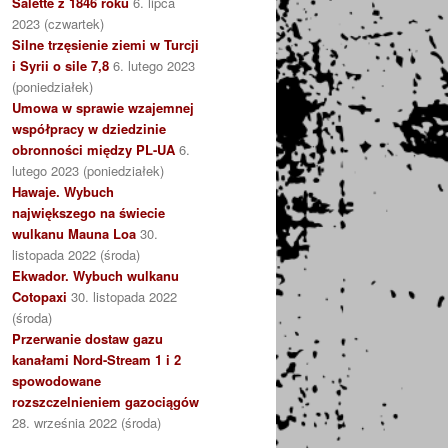
Salette z 1846 roku
6. lipca
2023 (czwartek)
Silne trzęsienie ziemi w Turcji
i Syrii o sile 7,8
6. lutego 2023
(poniedziałek)
Umowa w sprawie wzajemnej
współpracy w dziedzinie
obronności między PL-UA
6.
lutego 2023 (poniedziałek)
Hawaje. Wybuch
największego na świecie
wulkanu Mauna Loa
30.
listopada 2022 (środa)
Ekwador. Wybuch wulkanu
Cotopaxi
30. listopada 2022
(środa)
Przerwanie dostaw gazu
kanałami Nord-Stream 1 i 2
spowodowane
rozszczelnieniem gazociągów
28. września 2022 (środa)