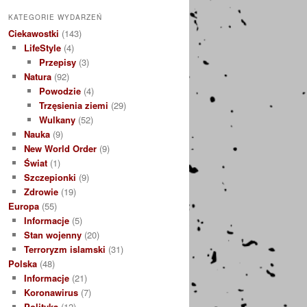
KATEGORIE WYDARZEŃ
Ciekawostki
(143)
LifeStyle
(4)
Przepisy
(3)
Natura
(92)
Powodzie
(4)
Trzęsienia ziemi
(29)
Wulkany
(52)
Nauka
(9)
New World Order
(9)
Świat
(1)
Szczepionki
(9)
Zdrowie
(19)
Europa
(55)
Informacje
(5)
Stan wojenny
(20)
Terroryzm islamski
(31)
Polska
(48)
Informacje
(21)
Koronawirus
(7)
Polityka
(12)