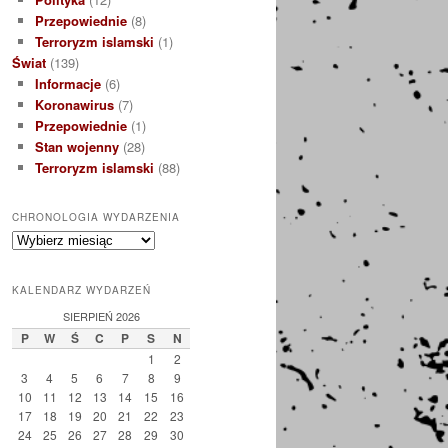
Przepowiednie
(8)
Terroryzm islamski
(1)
Świat
(139)
Informacje
(6)
Koronawirus
(7)
Przepowiednie
(1)
Stan wojenny
(28)
Terroryzm islamski
(88)
CHRONOLOGIA WYDARZENIA
Chronologia
Wydarzenia
KALENDARZ WYDARZEŃ
SIERPIEŃ 2026
P
W
Ś
C
P
S
N
1
2
3
4
5
6
7
8
9
10
11
12
13
14
15
16
17
18
19
20
21
22
23
24
25
26
27
28
29
30