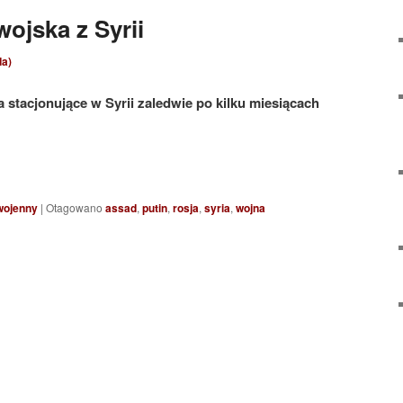
ojska z Syrii
da)
 stacjonujące w Syrii zaledwie po kilku miesiącach
wojenny
|
Otagowano
assad
,
putin
,
rosja
,
syria
,
wojna