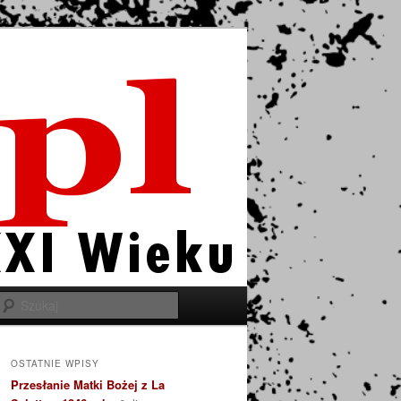
Szukaj
OSTATNIE WPISY
Przesłanie Matki Bożej z La